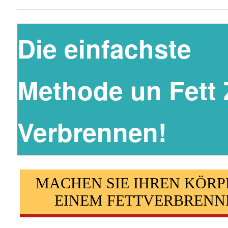
Die einfachste
Methode un Fett
Verbrennen!
MACHEN SIE IHREN KÖRP
EINEM FETTVERBRENN