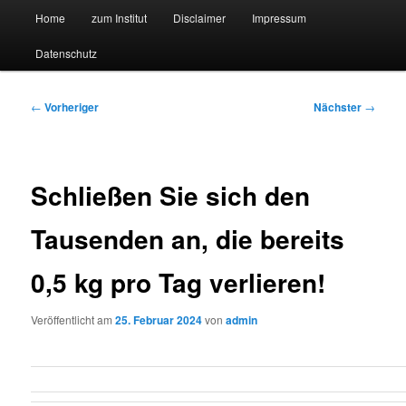
Hauptmenü
Forschungssuchmaschine und Technologieradar
Home
zum Institut
Disclaimer
Impressum
Zum
Zum
Datenschutz
primären
sekundären
Suchmaschine Forschung und
Inhalt
Inhalt
Technologie
Beitragsnavigation
←
Vorheriger
Nächster
→
springen
springen
Schließen Sie sich den
Tausenden an, die bereits
0,5 kg pro Tag verlieren!
Veröffentlicht am
25. Februar 2024
von
admin