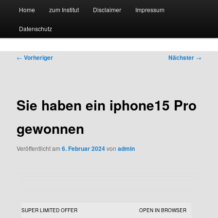
Hauptmenü
Forschungssuchmaschine und Technologieradar
Home
zum Institut
Disclaimer
Impressum
Zum
Zum
Datenschutz
primären
sekundären
Suchmaschine Forschung und
Inhalt
Inhalt
Technologie
Beitragsnavigation
←
Vorheriger
Nächster
→
springen
springen
Sie haben ein iphone15 Pro
gewonnen
Veröffentlicht am
6. Februar 2024
von
admin
SUPER LIMITED OFFER
OPEN IN BROWSER