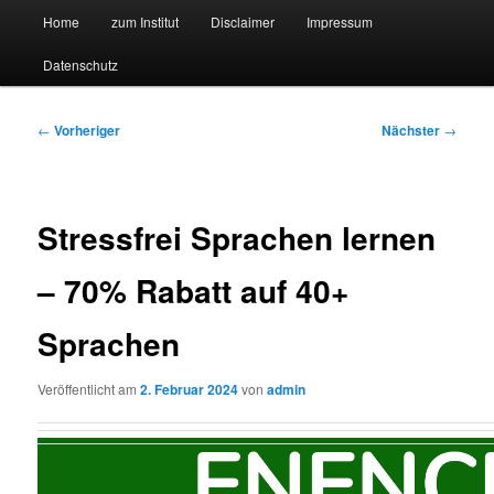
Hauptmenü
Forschungssuchmaschine und Technologieradar
Home
zum Institut
Disclaimer
Impressum
Zum
Zum
Datenschutz
primären
sekundären
Suchmaschine Forschung und
Inhalt
Inhalt
Technologie
Beitragsnavigation
←
Vorheriger
Nächster
→
springen
springen
Stressfrei Sprachen lernen
– 70% Rabatt auf 40+
Sprachen
Veröffentlicht am
2. Februar 2024
von
admin