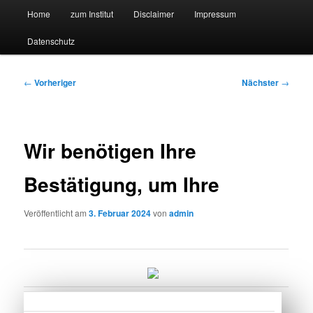
Hauptmenü
Forschungssuchmaschine und Technologieradar
Home
zum Institut
Disclaimer
Impressum
Zum
Zum
Datenschutz
primären
sekundären
Suchmaschine Forschung und
Inhalt
Inhalt
Technologie
Beitragsnavigation
←
Vorheriger
Nächster
→
springen
springen
Wir benötigen Ihre
Bestätigung, um Ihre
Veröffentlicht am
3. Februar 2024
von
admin