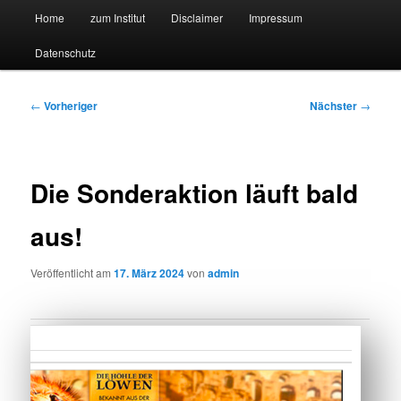
Hauptmenü
Forschungssuchmaschine und Technologieradar
Home
zum Institut
Disclaimer
Impressum
Zum
Zum
Datenschutz
primären
sekundären
Suchmaschine Forschung und
Inhalt
Inhalt
Technologie
Beitragsnavigation
←
Vorheriger
Nächster
→
springen
springen
Die Sonderaktion läuft bald
aus!
Veröffentlicht am
17. März 2024
von
admin