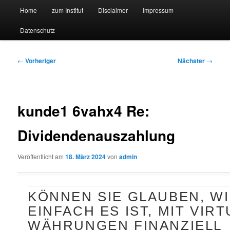
Hauptmenü
Forschungssuchmaschine und Technologieradar
Home
zum Institut
Disclaimer
Impressum
Zum
Zum
Datenschutz
primären
sekundären
Suchmaschine Forschung und
Inhalt
Inhalt
Technologie
Beitragsnavigation
←
Vorheriger
Nächster
→
springen
springen
kunde1 6vahx4 Re:
Dividendenauszahlung
Veröffentlicht am
18. März 2024
von
admin
KÖNNEN SIE GLAUBEN, WI
EINFACH ES IST, MIT VIR
WÄHRUNGEN FINANZIELL