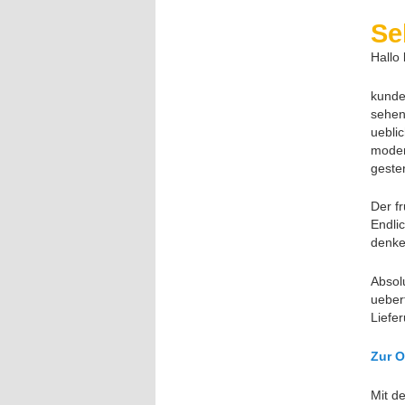
Se
Hallo
kunde
sehen
uebli
moder
geste
Der f
Endli
denke
Absol
ueber
Liefer
Zur O
Mit d