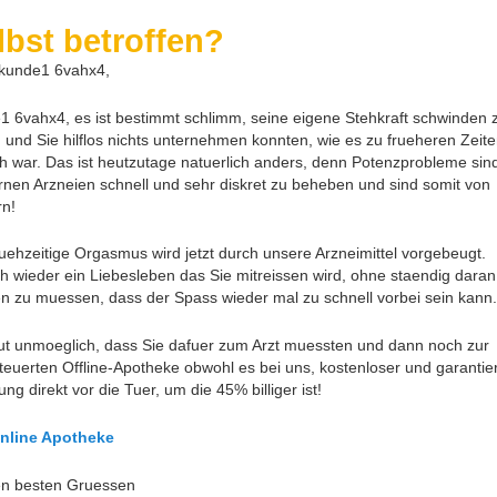
lbst betroffen?
 kunde1 6vahx4,
1 6vahx4, es ist bestimmt schlimm, seine eigene Stehkraft schwinden 
 und Sie hilflos nichts unternehmen konnten, wie es zu frueheren Zeit
ch war. Das ist heutzutage natuerlich anders, denn Potenzprobleme sind
nen Arzneien schnell und sehr diskret zu beheben und sind somit von
rn!
ruehzeitige Orgasmus wird jetzt durch unsere Arzneimittel vorgebeugt.
ch wieder ein Liebesleben das Sie mitreissen wird, ohne staendig daran
n zu muessen, dass der Spass wieder mal zu schnell vorbei sein kann.
ut unmoeglich, dass Sie dafuer zum Arzt muessten und dann noch zur
teuerten Offline-Apotheke obwohl es bei uns, kostenloser und garantier
ung direkt vor die Tuer, um die 45% billiger ist!
nline Apotheke
en besten Gruessen