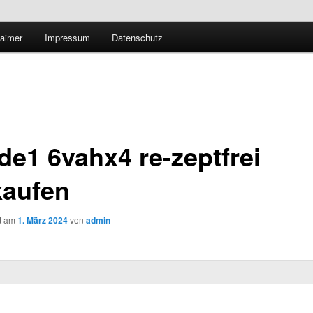
Technologieradar
laimer
Impressum
Datenschutz
 Forschung und Technologie
de1 6vahx4 re-zeptfrei
kaufen
ht am
1. März 2024
von
admin