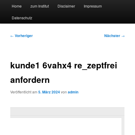
Hauptmenü
Forschungssuchmaschine und Technologieradar
Home
zum Institut
Disclaimer
Impressum
Zum
Zum
Datenschutz
primären
sekundären
Suchmaschine Forschung und
Inhalt
Inhalt
Technologie
Beitragsnavigation
←
Vorheriger
Nächster
→
springen
springen
kunde1 6vahx4 re_zeptfrei
anfordern
Veröffentlicht am
5. März 2024
von
admin