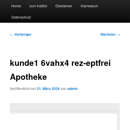
Hauptmenü
Forschungssuchmaschine und Technologieradar
Home
zum Institut
Disclaimer
Impressum
Zum
Zum
Datenschutz
primären
sekundären
Suchmaschine Forschung und
Inhalt
Inhalt
Technologie
Beitragsnavigation
←
Vorheriger
Nächster
→
springen
springen
kunde1 6vahx4 rez-eptfrei
Apotheke
Veröffentlicht am
21. März 2024
von
admin