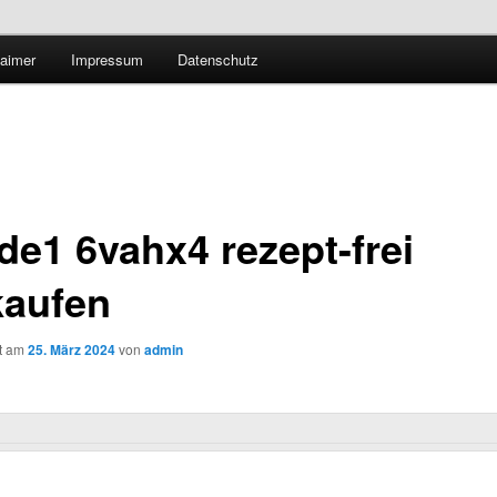
Technologieradar
laimer
Impressum
Datenschutz
 Forschung und Technologie
de1 6vahx4 rezept-frei
kaufen
ht am
25. März 2024
von
admin