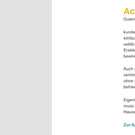
Ac
Guten
kunde
einfa
uebli
Erekt
beein
Auch 
verhi
ohne 
befri
Eigen
muss 
Hause,
Zur 