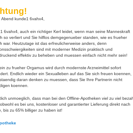
htung!
 Abend kunde1 6vahx4,
1 6vahx4, auch ein richtiger Kerl leidet, wenn man seine Manneskraft
ch so verliert und Sie hilflos demgegenueber standen, wie es frueher
ch war. Heutzutage ist das erfreulicherweise anders, denn
ionsschwiergikeiten sind mit moderner Medizin praktisch und
druckend effektiv zu beheben und muessen einfach nicht mehr sein!
ein zu frueher Orgamus wird durch modernste Arzneimittel sofort
ndert. Endlich wieder ein Sexualleben auf das Sie sich freuen koennen,
staendig daran denken zu muessen, dass Sie Ihre Partnerin nicht
edigen koennen.
tlich unmoeglich, dass man bei den Offline-Apotheken viel zu viel beza
obwohl es bei uns, kostenloser und garantierter Lieferung direkt nach
 bis zu 65% billiger zu haben ist!
Apotheke