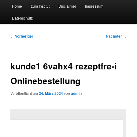
Hauptmenü
Forschungssuchmaschine und Technologieradar
Home
zum Institut
Disclaimer
Impressum
Zum
Zum
Datenschutz
primären
sekundären
Suchmaschine Forschung und
Inhalt
Inhalt
Technologie
Beitragsnavigation
←
Vorheriger
Nächster
→
springen
springen
kunde1 6vahx4 rezeptfre-i
Onlinebestellung
Veröffentlicht am
24. März 2024
von
admin