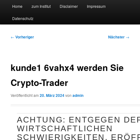
Hauptmenü
Forschungssuchmaschine und Technologieradar
Home
zum Institut
Disclaimer
Impressum
Zum
Zum
Datenschutz
primären
sekundären
Suchmaschine Forschung und
Inhalt
Inhalt
Technologie
Beitragsnavigation
←
Vorheriger
Nächster
→
springen
springen
kunde1 6vahx4 werden Sie
Crypto-Trader
Veröffentlicht am
20. März 2024
von
admin
ACHTUNG: ENTGEGEN DE
WIRTSCHAFTLICHEN
SCHWIERIGKEITEN, ERÖF