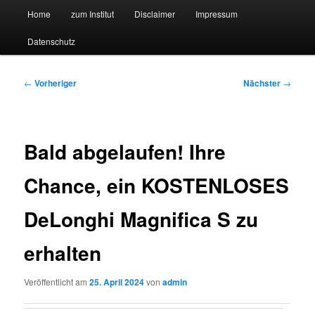
Hauptmenü
Forschungssuchmaschine und Technologieradar
Home
zum Institut
Disclaimer
Impressum
Zum
Zum
Datenschutz
primären
sekundären
Suchmaschine Forschung und
Inhalt
Inhalt
Technologie
Beitragsnavigation
←
Vorheriger
Nächster
→
springen
springen
Bald abgelaufen! Ihre
Chance, ein KOSTENLOSES
DeLonghi Magnifica S zu
erhalten
Veröffentlicht am
25. April 2024
von
admin