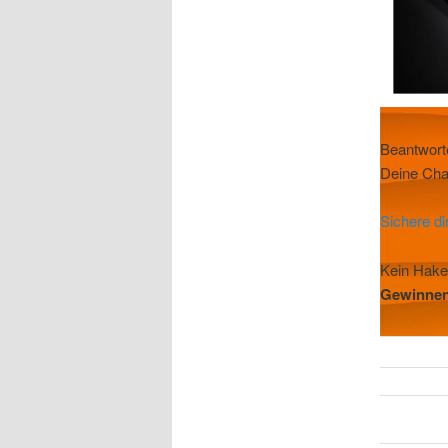
Beantwort
Deine Cha
Sichere d
Kein Hake
Gewinnen