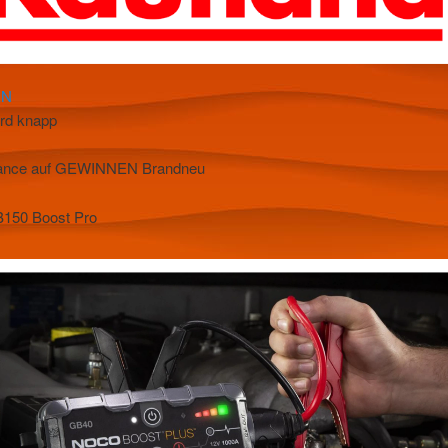
EN
ird knapp
hance auf GEWINNEN Brandneu
50 Boost Pro