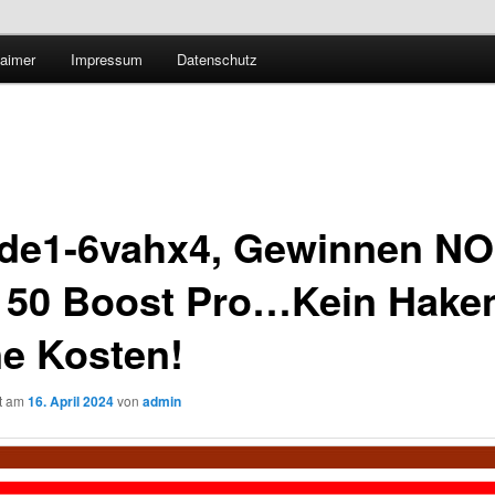
Technologieradar
laimer
Impressum
Datenschutz
 Forschung und Technologie
de1-6vahx4, Gewinnen N
50 Boost Pro…Kein Hake
ne Kosten!
ht am
16. April 2024
von
admin