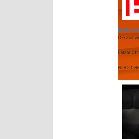
LOSLEG
Die Zeit w
Letzte C
NOCO GB1