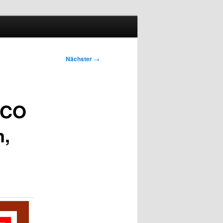
Nächster
→
OCO
n,