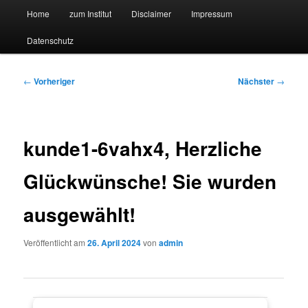
Hauptmenü
Forschungssuchmaschine und Technologieradar
Home
zum Institut
Disclaimer
Impressum
Zum
Zum
Datenschutz
primären
sekundären
Suchmaschine Forschung und
Inhalt
Inhalt
Technologie
Beitragsnavigation
←
Vorheriger
Nächster
→
springen
springen
kunde1-6vahx4, Herzliche
Glückwünsche! Sie wurden
ausgewählt!
Veröffentlicht am
26. April 2024
von
admin