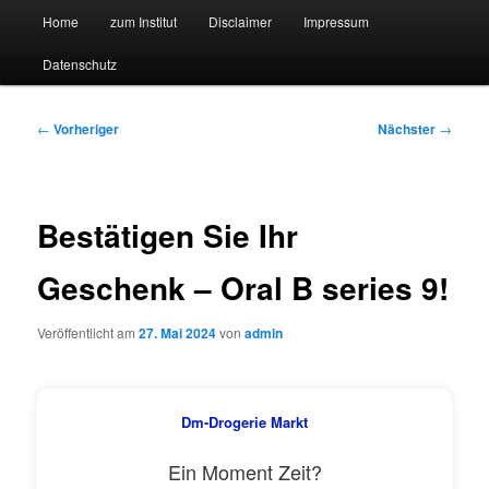
Hauptmenü
Forschungssuchmaschine und Technologieradar
Home
zum Institut
Disclaimer
Impressum
Zum
Zum
Datenschutz
primären
sekundären
Suchmaschine Forschung und
Inhalt
Inhalt
Technologie
Beitragsnavigation
←
Vorheriger
Nächster
→
springen
springen
Bestätigen Sie Ihr
Geschenk – Oral B series 9!
Veröffentlicht am
27. Mai 2024
von
admin
Dm-Drogerie Markt
Ein Moment Zeit?