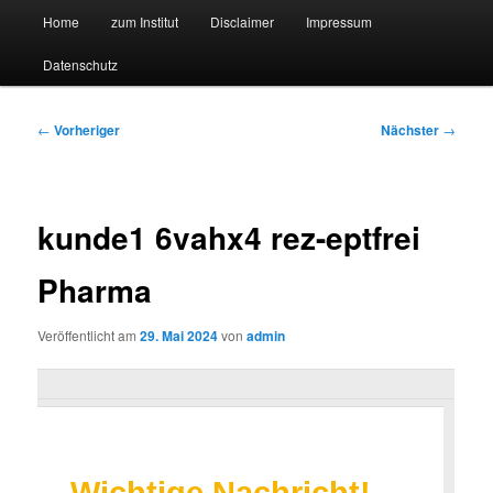
Hauptmenü
Forschungssuchmaschine und Technologieradar
Home
zum Institut
Disclaimer
Impressum
Zum
Zum
Datenschutz
primären
sekundären
Suchmaschine Forschung und
Inhalt
Inhalt
Technologie
Beitragsnavigation
←
Vorheriger
Nächster
→
springen
springen
kunde1 6vahx4 rez-eptfrei
Pharma
Veröffentlicht am
29. Mai 2024
von
admin
Wichtige Nachricht!