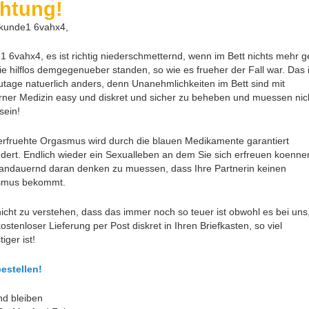
htung!
 kunde1 6vahx4,
1 6vahx4, es ist richtig niederschmetternd, wenn im Bett nichts mehr g
ie hilflos demgegenueber standen, so wie es frueher der Fall war. Das i
utage natuerlich anders, denn Unanehmlichkeiten im Bett sind mit
ner Medizin easy und diskret und sicher zu beheben und muessen nic
sein!
erfruehte Orgasmus wird durch die blauen Medikamente garantiert
ndert. Endlich wieder ein Sexualleben an dem Sie sich erfreuen koenne
andauernd daran denken zu muessen, dass Ihre Partnerin keinen
smus bekommt.
nicht zu verstehen, dass das immer noch so teuer ist obwohl es bei uns
kostenloser Lieferung per Post diskret in Ihren Briefkasten, so viel
iger ist!
bestellen!
d bleiben