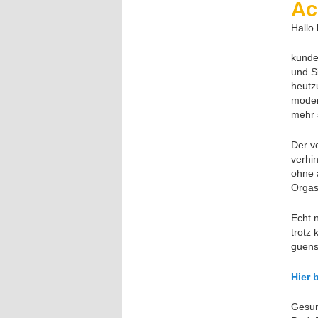
Ac
Hallo
kunde
und S
heutz
moder
mehr 
Der v
verhi
ohne 
Orga
Echt 
trotz 
guenst
Hier 
Gesun