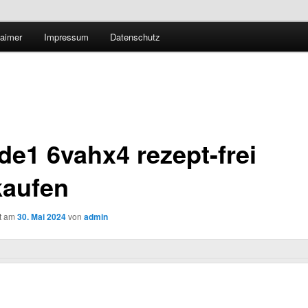
Technologieradar
laimer
Impressum
Datenschutz
 Forschung und Technologie
de1 6vahx4 rezept-frei
kaufen
ht am
30. Mai 2024
von
admin