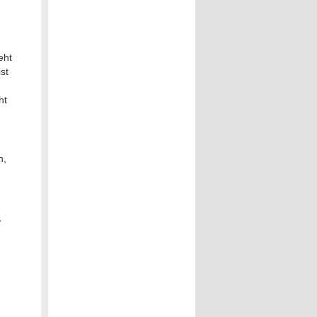
eht
st
ht
n,
,