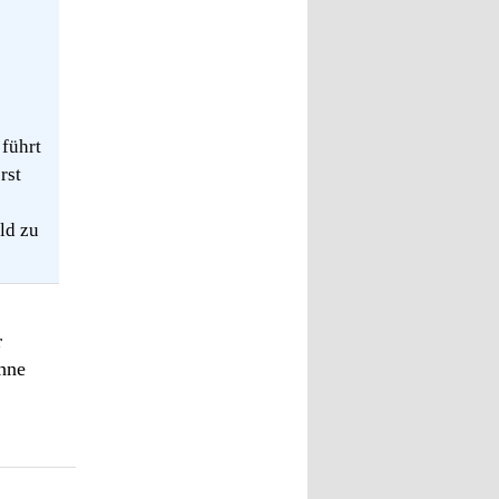
führt
rst
ld zu
r
ohne