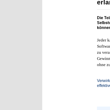
erl
Die Te
Selbst
können
Jeder k
Softwa
zu vera
Gewinnp
ohne z
Verwirk
effektiv