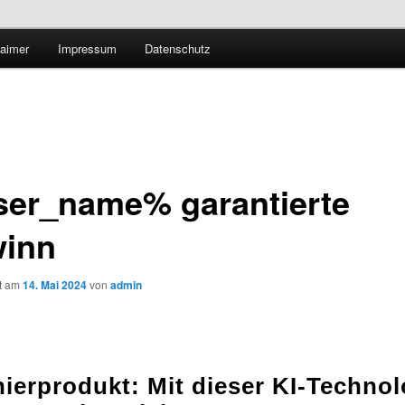
Technologieradar
laimer
Impressum
Datenschutz
 Forschung und Technologie
er_name% garantierte
inn
ht am
14. Mai 2024
von
admin
nierprodukt: Mit dieser KI-Technol