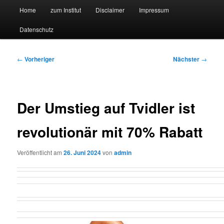
Hauptmenü
Forschungssuchmaschine und Technologieradar
Home
zum Institut
Disclaimer
Impressum
Zum
Zum
Datenschutz
primären
sekundären
Suchmaschine Forschung und
Inhalt
Inhalt
Technologie
Beitragsnavigation
←
Vorheriger
Nächster
→
springen
springen
Der Umstieg auf Tvidler ist
revolutionär mit 70% Rabatt
Veröffentlicht am
26. Juni 2024
von
admin