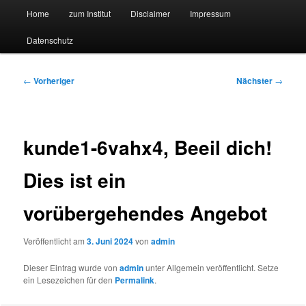
Hauptmenü
Forschungssuchmaschine und Technologieradar
Home
zum Institut
Disclaimer
Impressum
Zum
Zum
Datenschutz
primären
sekundären
Suchmaschine Forschung und
Inhalt
Inhalt
Technologie
Beitragsnavigation
←
Vorheriger
Nächster
→
springen
springen
kunde1-6vahx4, Beeil dich!
Dies ist ein
vorübergehendes Angebot
Veröffentlicht am
3. Juni 2024
von
admin
Dieser Eintrag wurde von
admin
unter Allgemein veröffentlicht. Setze
ein Lesezeichen für den
Permalink
.