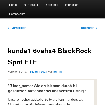
Hauptmenü
Forschungssuchmaschine und Technologieradar
Home
zum Institut
Disclaimer
Impressum
Zum
Zum
Datenschutz
primären
sekundären
Suchmaschine Forschung und
Inhalt
Inhalt
Technologie
Beitragsnavigation
←
Vorheriger
Nächster
→
springen
springen
kunde1 6vahx4 BlackRock
Spot ETF
Veröffentlicht am
14. Juni 2024
von
admin
%User_name: Wie erzielt man durch KI-
gestützten Aktienhandel finanziellen Erfolg?
Unsere hochentwickelte Software kann, anders als
Menschen, große Informationsvolumen in