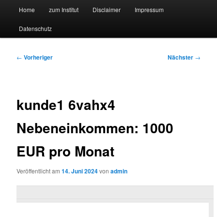
Hauptmenü
Forschungssuchmaschine und Technologieradar
Home
zum Institut
Disclaimer
Impressum
Zum
Zum
Datenschutz
primären
sekundären
Suchmaschine Forschung und
Inhalt
Inhalt
Technologie
Beitragsnavigation
←
Vorheriger
Nächster
→
springen
springen
kunde1 6vahx4
Nebeneinkommen: 1000
EUR pro Monat
Veröffentlicht am
14. Juni 2024
von
admin