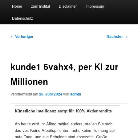
Hauptmenü
Forschungssuchmaschine und Technologieradar
Home
zum Institut
Disclaimer
Impressum
Zum
Zum
Datenschutz
primären
sekundären
Suchmaschine Forschung und
Inhalt
Inhalt
Technologie
Beitragsnavigation
←
Vorheriger
Nächster
→
springen
springen
kunde1 6vahx4, per KI zur
Millionen
Veröffentlicht am
28. Juni 2024
von
admin
Künstliche Intelligenz sorgt für 100% Aktienrendite
Ab heute wird Ihr Alltag radikal anders, stellen Sie sich
das vor. Keine Arbeitspflichten mehr, keine Hoffnung auf
gute Tage, und alle Schulden sind abbezahlt. Große