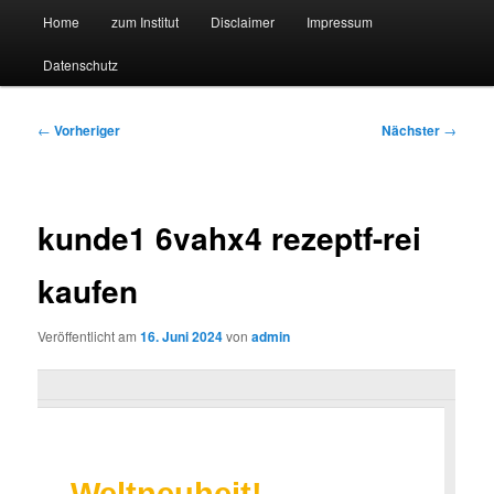
Hauptmenü
Forschungssuchmaschine und Technologieradar
Home
zum Institut
Disclaimer
Impressum
Zum
Zum
Datenschutz
primären
sekundären
Suchmaschine Forschung und
Inhalt
Inhalt
Technologie
Beitragsnavigation
←
Vorheriger
Nächster
→
springen
springen
kunde1 6vahx4 rezeptf-rei
kaufen
Veröffentlicht am
16. Juni 2024
von
admin
Weltneuheit!