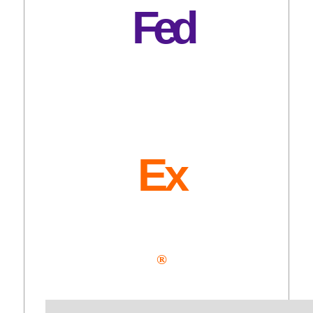
Fed
Ex
®