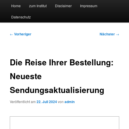
Hauptmenü
Forschungssuchmaschine und Technologieradar
Home
zum Institut
Disclaimer
Impressum
Zum
Zum
Datenschutz
primären
sekundären
Suchmaschine Forschung und
Inhalt
Inhalt
Technologie
Beitragsnavigation
←
Vorheriger
Nächster
→
springen
springen
Die Reise Ihrer Bestellung:
Neueste
Sendungsaktualisierung
Veröffentlicht am
22. Juli 2024
von
admin