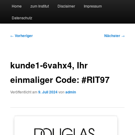
Hauptmenü
Forschungssuchmaschine und Technologieradar
Home
zum Institut
Disclaimer
Impressum
Zum
Zum
Datenschutz
primären
sekundären
Suchmaschine Forschung und
Inhalt
Inhalt
Technologie
Beitragsnavigation
←
Vorheriger
Nächster
→
springen
springen
kunde1-6vahx4, Ihr
einmaliger Code: #RIT97
Veröffentlicht am
9. Juli 2024
von
admin