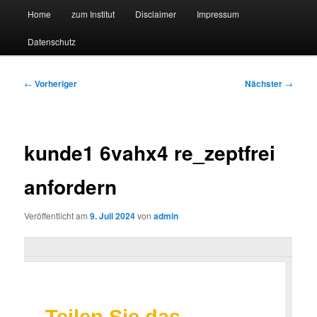
Hauptmenü
Forschungssuchmaschine und Technologieradar
Home
zum Institut
Disclaimer
Impressum
Zum
Zum
Datenschutz
primären
sekundären
Suchmaschine Forschung und
Inhalt
Inhalt
Technologie
Beitragsnavigation
←
Vorheriger
Nächster
→
springen
springen
kunde1 6vahx4 re_zeptfrei
anfordern
Veröffentlicht am
9. Juli 2024
von
admin
Teilen Sie das