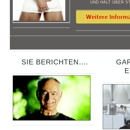
UND HÄLT ÜBER S
SIE BERICHTEN….
GA
E