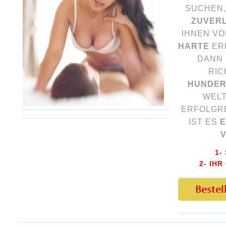
SUCHEN
ZUVER
IHNEN VO
HARTE
ER
DANN 
RIC
HUNDER
WELT
ERFOLGRE
IST ES
E
1-
2- IHR