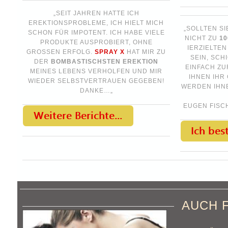
„SEIT JAHREN HATTE ICH
EREKTIONSPROBLEME, ICH HIELT MICH
„SOLLTEN S
SCHON FÜR IMPOTENT. ICH HABE VIELE
NICHT ZU
10
PRODUKTE AUSPROBIERT, OHNE
IERZIELTE
GROSSEN ERFOLG.
SPRAY
X
HAT MIR ZU
SEIN, SCH
DER
BOMBASTISCHSTEN EREKTION
EINFACH ZU
MEINES LEBENS VERHOLFEN UND MIR
IHNEN IHR
WIEDER SELBSTVERTRAUEN GEGEBEN!
WERDEN IHNE
DANKE…„
EUGEN FISC
AUCH 