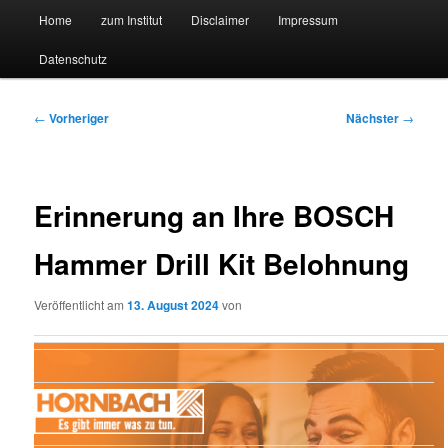
Hauptmenü
Forschungssuchmaschine und Technologieradar
Home
zum Institut
Disclaimer
Impressum
Zum
Zum
Datenschutz
primären
sekundären
Suchmaschine Forschung und
Inhalt
Inhalt
Technologie
Beitragsnavigation
←
Vorheriger
Nächster
→
springen
springen
Erinnerung an Ihre BOSCH
Hammer Drill Kit Belohnung
Veröffentlicht am
13. August 2024
von