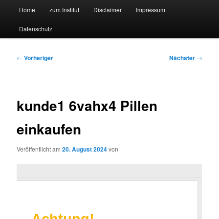
Hauptmenü
Forschungssuchmaschine und Technologieradar
Home
zum Institut
Disclaimer
Impressum
Zum
Zum
Datenschutz
primären
sekundären
Suchmaschine Forschung und
Inhalt
Inhalt
Technologie
Beitragsnavigation
←
Vorheriger
Nächster
→
springen
springen
kunde1 6vahx4 Pillen
einkaufen
Veröffentlicht am
20. August 2024
von
Achtung!