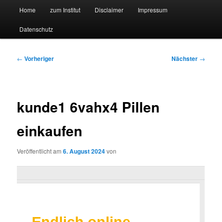
Hauptmenü
Forschungssuchmaschine und Technologieradar
Home
zum Institut
Disclaimer
Impressum
Zum
Zum
Datenschutz
primären
sekundären
Suchmaschine Forschung und
Inhalt
Inhalt
Technologie
Beitragsnavigation
←
Vorheriger
Nächster
→
springen
springen
kunde1 6vahx4 Pillen
einkaufen
Veröffentlicht am
6. August 2024
von
Endlich online