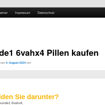
Technologieradar
laimer
Impressum
Datenschutz
 Forschung und Technologie
de1 6vahx4 Pillen kaufen
ht am
4. August 2024
von
iden Sie darunter?
 kunde1 6vahx4,