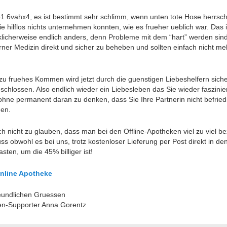
1 6vahx4, es ist bestimmt sehr schlimm, wenn unten tote Hose herrsch
e hilflos nichts unternehmen konnten, wie es frueher ueblich war. Das i
klicherweise endlich anders, denn Probleme mit dem “hart” werden sind
ner Medizin direkt und sicher zu beheben und sollten einfach nicht me
zu fruehes Kommen wird jetzt durch die guenstigen Liebeshelfern sich
schlossen. Also endlich wieder ein Liebesleben das Sie wieder faszinie
 ohne permanent daran zu denken, dass Sie Ihre Partnerin nicht befried
en.
ch nicht zu glauben, dass man bei den Offline-Apotheken viel zu viel be
s obwohl es bei uns, trotz kostenloser Lieferung per Post direkt in de
asten, um die 45% billiger ist!
nline Apotheke
reundlichen Gruessen
n-Supporter Anna Gorentz