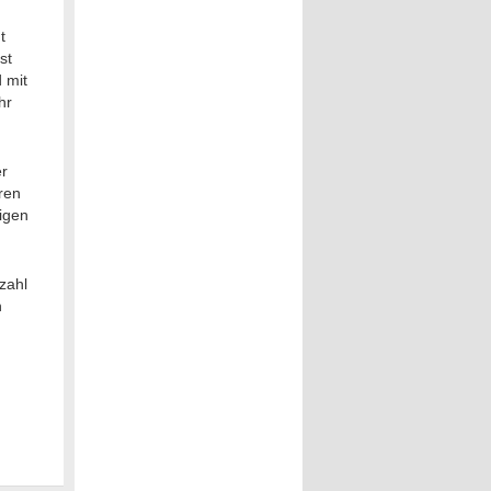
t
st
 mit
hr
er
ren
igen
zahl
n