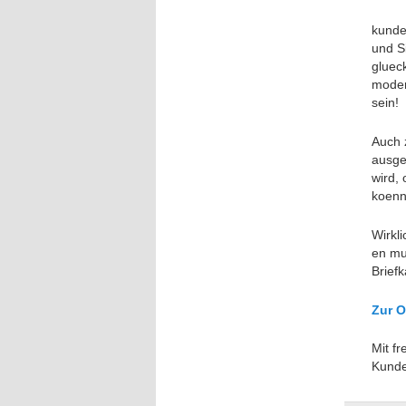
kunde
und Si
gluec
moder
sein!
Auch 
ausge
wird,
koenn
Wirkli
en mus
Briefk
Zur O
Mit f
Kunde