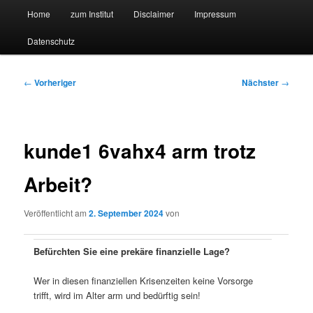
Hauptmenü
Forschungssuchmaschine und Technologieradar
Home
zum Institut
Disclaimer
Impressum
Zum
Zum
Datenschutz
primären
sekundären
Suchmaschine Forschung und
Inhalt
Inhalt
Technologie
Beitragsnavigation
←
Vorheriger
Nächster
→
springen
springen
kunde1 6vahx4 arm trotz
Arbeit?
Veröffentlicht am
2. September 2024
von
Befürchten Sie eine prekäre finanzielle Lage?
Wer in diesen finanziellen Krisenzeiten keine Vorsorge
trifft, wird im Alter arm und bedürftig sein!