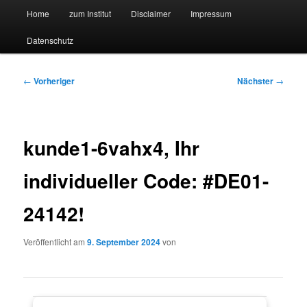
Hauptmenü
Forschungssuchmaschine und Technologieradar
Home
zum Institut
Disclaimer
Impressum
Zum
Zum
Datenschutz
primären
sekundären
Suchmaschine Forschung und
Inhalt
Inhalt
Technologie
Beitragsnavigation
←
Vorheriger
Nächster
→
springen
springen
kunde1-6vahx4, Ihr
individueller Code: #DE01-
24142!
Veröffentlicht am
9. September 2024
von