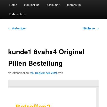
Hauptmenü
Forschungssuchmaschine und Technologieradar
Home
zum Institut
Disclaimer
Impressum
Zum
Zum
Datenschutz
primären
sekundären
Suchmaschine Forschung und
Inhalt
Inhalt
Technologie
Beitragsnavigation
←
Vorheriger
Nächster
→
springen
springen
kunde1 6vahx4 Original
Pillen Bestellung
Veröffentlicht am
26. September 2024
von
Betroffen?