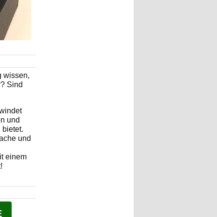
g wissen,
r? Sind
rwindet
en und
bietet.
rache und
it einem
!
E