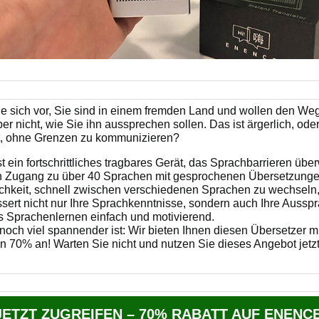
ie sich vor, Sie sind in einem fremden Land und wollen den We
er nicht, wie Sie ihn aussprechen sollen. Das ist ärgerlich, ode
it, ohne Grenzen zu kommunizieren?
st ein fortschrittliches tragbares Gerät, das Sprachbarrieren übe
n Zugang zu über 40 Sprachen mit gesprochenen Übersetzung
chkeit, schnell zwischen verschiedenen Sprachen zu wechseln, 
sert nicht nur Ihre Sprachkenntnisse, sondern auch Ihre Aussp
 Sprachenlernen einfach und motivierend.
och viel spannender ist: Wir bieten Ihnen diesen Übersetzer m
n 70% an! Warten Sie nicht und nutzen Sie dieses Angebot jetzt
JETZT ZUGREIFEN – 70% RABATT AUF ENENC