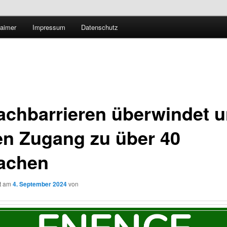
Technologieradar
laimer
Impressum
Datenschutz
 Forschung und Technologie
achbarrieren überwindet 
en Zugang zu über 40
achen
ht am
4. September 2024
von