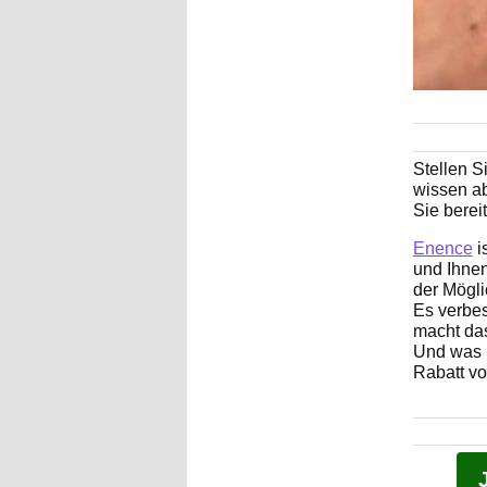
Stellen S
wissen ab
Sie bere
Enence
i
und Ihne
der Mögli
Es verbes
macht das
Und was n
Rabatt vo