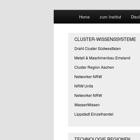
Hauptmenü
Forschungssuchmaschine und 
Home
zum Institut
Disc
Zum
Zum
Suchmaschine
primären
sekundären
CLUSTER-WISSENSSYSTEME
Inhalt
Inhalt
Draht Cluster Südwestfalen
Metall & Maschinenbau Emsland
springen
springen
Cluster Region Aachen
Networker NRW
NRW Units
Networker NRW
WasserWissen
Lippstadt Einzelhandel
TECHNOLOGIE REGIONEN