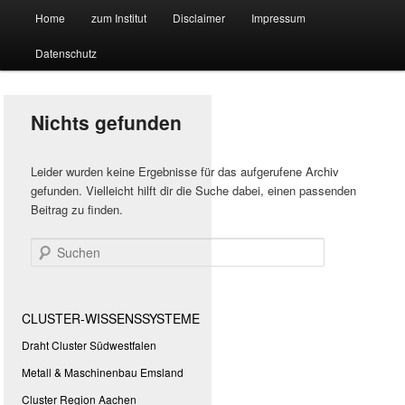
Hauptmenü
Forschungssuchmaschine und Technologieradar
Home
zum Institut
Disclaimer
Impressum
Zum
Zum
Datenschutz
primären
sekundären
Suchmaschine Forschung und
Inhalt
Inhalt
Technologie
Nichts gefunden
springen
springen
Leider wurden keine Ergebnisse für das aufgerufene Archiv
gefunden. Vielleicht hilft dir die Suche dabei, einen passenden
Beitrag zu finden.
Suchen
CLUSTER-WISSENSSYSTEME
Draht Cluster Südwestfalen
Metall & Maschinenbau Emsland
Cluster Region Aachen