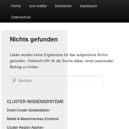
Hauptmenü
Forschungssuchmaschine und Technologieradar
Home
zum Institut
Disclaimer
Impressum
Zum
Zum
Datenschutz
primären
sekundären
Suchmaschine Forschung und
Inhalt
Inhalt
Technologie
Nichts gefunden
springen
springen
Leider wurden keine Ergebnisse für das aufgerufene Archiv
gefunden. Vielleicht hilft dir die Suche dabei, einen passenden
Beitrag zu finden.
Suchen
CLUSTER-WISSENSSYSTEME
Draht Cluster Südwestfalen
Metall & Maschinenbau Emsland
Cluster Region Aachen