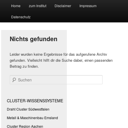
Hauptmenü
Forschungssuchmaschine und Technologieradar
Home
zum Institut
Disclaimer
Impressum
Zum
Zum
Datenschutz
primären
sekundären
Suchmaschine Forschung und
Inhalt
Inhalt
Technologie
Nichts gefunden
springen
springen
Leider wurden keine Ergebnisse für das aufgerufene Archiv
gefunden. Vielleicht hilft dir die Suche dabei, einen passenden
Beitrag zu finden.
Suchen
CLUSTER-WISSENSSYSTEME
Draht Cluster Südwestfalen
Metall & Maschinenbau Emsland
Cluster Region Aachen