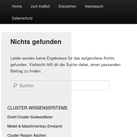
Hauptmenü
Forschungssuchmaschine und Technologieradar
Home
zum Institut
Disclaimer
Impressum
Zum
Zum
Datenschutz
primären
sekundären
Suchmaschine Forschung und
Inhalt
Inhalt
Technologie
Nichts gefunden
springen
springen
Leider wurden keine Ergebnisse für das aufgerufene Archiv
gefunden. Vielleicht hilft dir die Suche dabei, einen passenden
Beitrag zu finden.
Suchen
CLUSTER-WISSENSSYSTEME
Draht Cluster Südwestfalen
Metall & Maschinenbau Emsland
Cluster Region Aachen