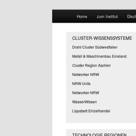
Hauptmenü
Forschungssuchmaschine und 
Home
zum Institut
Disc
Zum
Zum
Suchmaschine
primären
sekundären
CLUSTER-WISSENSSYSTEME
Inhalt
Inhalt
Draht Cluster Südwestfalen
Metall & Maschinenbau Emsland
springen
springen
Cluster Region Aachen
Networker NRW
NRW Units
Networker NRW
WasserWissen
Lippstadt Einzelhandel
TECHNOLOGIE REGIONEN