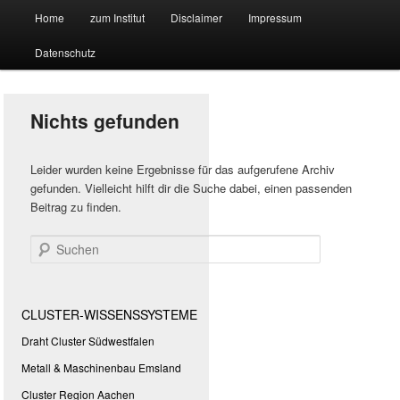
Hauptmenü
Forschungssuchmaschine und Technologieradar
Home
zum Institut
Disclaimer
Impressum
Zum
Zum
Datenschutz
primären
sekundären
Suchmaschine Forschung und
Inhalt
Inhalt
Technologie
Nichts gefunden
springen
springen
Leider wurden keine Ergebnisse für das aufgerufene Archiv
gefunden. Vielleicht hilft dir die Suche dabei, einen passenden
Beitrag zu finden.
Suchen
CLUSTER-WISSENSSYSTEME
Draht Cluster Südwestfalen
Metall & Maschinenbau Emsland
Cluster Region Aachen