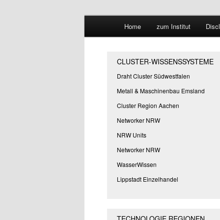
Hauptmenü
Forschungssuchmaschine und 
Home
zum Institut
Disc
Zum
Zum
Suchmaschine
primären
sekundären
CLUSTER-WISSENSSYSTEME
Inhalt
Inhalt
Draht Cluster Südwestfalen
Metall & Maschinenbau Emsland
springen
springen
Cluster Region Aachen
Networker NRW
NRW Units
Networker NRW
WasserWissen
Lippstadt Einzelhandel
TECHNOLOGIE REGIONEN