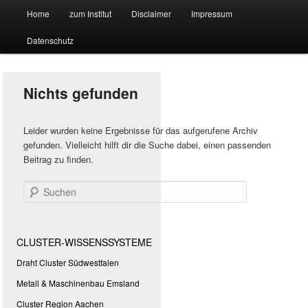
Hauptmenü
Forschungssuchmaschine und Technologieradar
Home
zum Institut
Disclaimer
Impressum
Zum
Zum
Datenschutz
primären
sekundären
Suchmaschine Forschung und
Inhalt
Inhalt
Technologie
Nichts gefunden
springen
springen
Leider wurden keine Ergebnisse für das aufgerufene Archiv
gefunden. Vielleicht hilft dir die Suche dabei, einen passenden
Beitrag zu finden.
Suchen
CLUSTER-WISSENSSYSTEME
Draht Cluster Südwestfalen
Metall & Maschinenbau Emsland
Cluster Region Aachen