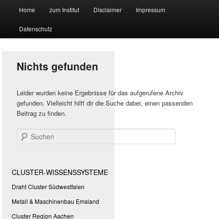
Hauptmenü
Forschungssuchmaschine und Technologieradar
Home
zum Institut
Disclaimer
Impressum
Zum
Zum
Datenschutz
primären
sekundären
Suchmaschine Forschung und
Inhalt
Inhalt
Technologie
Nichts gefunden
springen
springen
Leider wurden keine Ergebnisse für das aufgerufene Archiv
gefunden. Vielleicht hilft dir die Suche dabei, einen passenden
Beitrag zu finden.
Suchen
CLUSTER-WISSENSSYSTEME
Draht Cluster Südwestfalen
Metall & Maschinenbau Emsland
Cluster Region Aachen