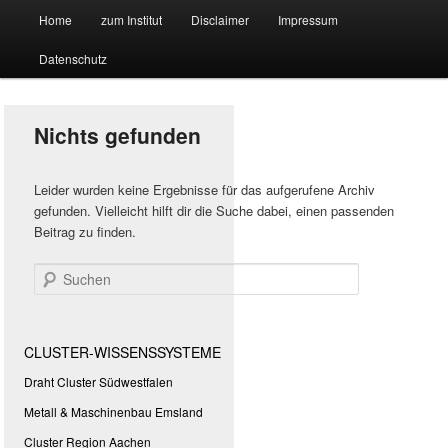
Hauptmenü
Forschungssuchmaschine und Technologieradar
Home
zum Institut
Disclaimer
Impressum
Zum
Zum
Datenschutz
primären
sekundären
Suchmaschine Forschung und
Inhalt
Inhalt
Technologie
Nichts gefunden
springen
springen
Leider wurden keine Ergebnisse für das aufgerufene Archiv
gefunden. Vielleicht hilft dir die Suche dabei, einen passenden
Beitrag zu finden.
Suchen
CLUSTER-WISSENSSYSTEME
Draht Cluster Südwestfalen
Metall & Maschinenbau Emsland
Cluster Region Aachen