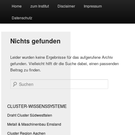
Hauptmenü
Forschungssuchmaschine und Technologieradar
Home
zum Institut
Disclaimer
Impressum
Zum
Zum
Datenschutz
primären
sekundären
Suchmaschine Forschung und
Inhalt
Inhalt
Technologie
Nichts gefunden
springen
springen
Leider wurden keine Ergebnisse für das aufgerufene Archiv
gefunden. Vielleicht hilft dir die Suche dabei, einen passenden
Beitrag zu finden.
Suchen
CLUSTER-WISSENSSYSTEME
Draht Cluster Südwestfalen
Metall & Maschinenbau Emsland
Cluster Region Aachen