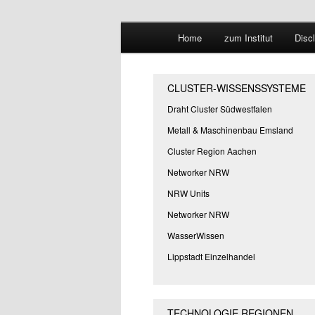
Hauptmenü
Forschungssuchmaschine und 
Home
zum Institut
Disc
Zum
Zum
Suchmaschine
primären
sekundären
CLUSTER-WISSENSSYSTEME
Inhalt
Inhalt
Draht Cluster Südwestfalen
Metall & Maschinenbau Emsland
springen
springen
Cluster Region Aachen
Networker NRW
NRW Units
Networker NRW
WasserWissen
Lippstadt Einzelhandel
TECHNOLOGIE REGIONEN